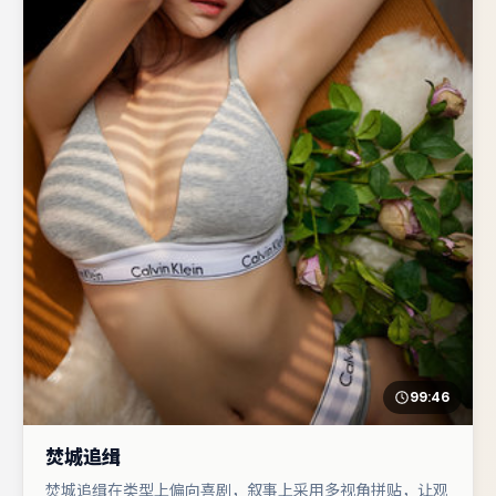
99:46
焚城追缉
焚城追缉在类型上偏向喜剧，叙事上采用多视角拼贴，让观