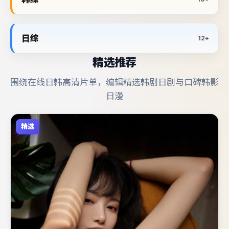
日综
12+
精选推荐
围绕在线日韩高清片单，编辑精选韩剧日剧与口碑韩影
日漫
精选