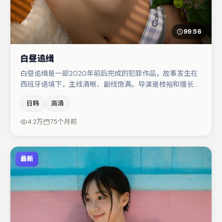
99:56
白昼追缉
白昼追缉是一部2020年前后完成的犯罪作品，故事发生在
西班牙语境下，主线清晰、副线饱满。导演是枝裕和擅长群
戏与空间压迫感，本片在视听语言上与题材形成互文。雷佳
日韩
高清
音与于和伟的对手戏构成全片情感锚点，杨幂则以细节塑造
推动谜题层层揭开。若你偏爱强类型与清晰主线，这部作品
4.2万
75个月前
值得关注。
最新