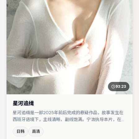
93:23
星河追缉
星河追缉是一部2025年前后完成的悬疑作品，故事发生在
西班牙语境下，主线清晰、副线饱满。宁浩执导本片，在场
面调度与表演节奏上保持一贯作者性，关键场次留白得当。
日韩
高清
河正宇与于和伟的对手戏构成全片情感锚点，赵丽颖则以细