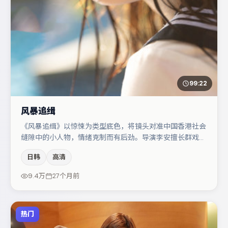
99:22
风暴追缉
《风暴追缉》以惊悚为类型底色，将镜头对准中国香港社会
缝隙中的小人物，情绪克制而有后劲。导演李安擅长群戏与
空间压迫感，本片在视听语言上与题材形成互文。刘亦菲与
日韩
高清
章子怡的对手戏构成全片情感锚点，肖央则以细节塑造推动
谜题层层揭开。整体完成度较高，适合周末一口气追完。
9.4万
27个月前
热门