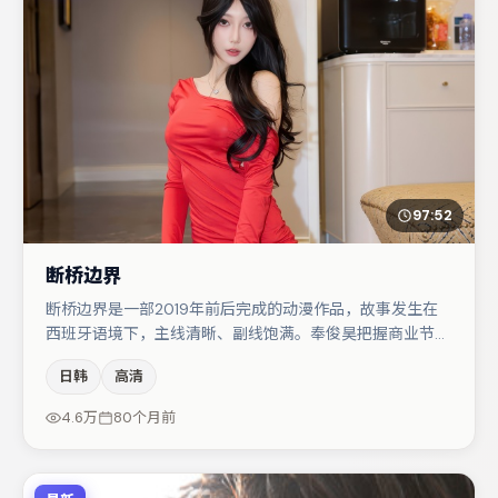
97:52
断桥边界
断桥边界是一部2019年前后完成的动漫作品，故事发生在
西班牙语境下，主线清晰、副线饱满。奉俊昊把握商业节奏
的同时保留人物弧光，高潮戏信息密度高但不显凌乱。主演
日韩
高清
阵容包括黄渤、张子枫、小松菜奈等，角色动机前后呼应，
适合喜欢抠台词与伏笔的观众。整体完成度较高，适合周末
4.6万
80个月前
一口气追完。