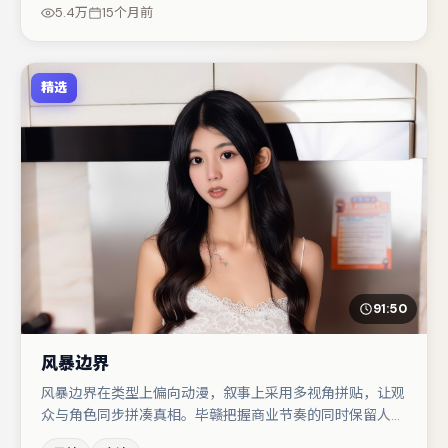
节塑造推动谜题层层揭开。若你偏爱强类型与清晰主线，这
5.4万
15个月前
部作品值得关注。
精选
91:50
风暴边界
风暴边界在类型上偏向动漫，叙事上采用多视角拼贴，让观
众与角色同步拼凑真相。毕赣把握商业节奏的同时保留人物
弧光，高潮戏信息密度高但不显凌乱。主演阵容包括梁朝