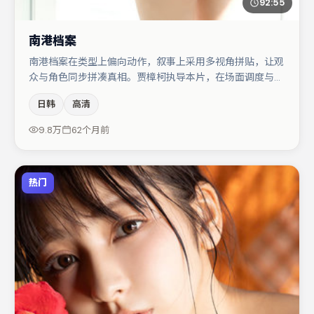
92:55
南港档案
南港档案在类型上偏向动作，叙事上采用多视角拼贴，让观
众与角色同步拼凑真相。贾樟柯执导本片，在场面调度与表
演节奏上保持一贯作者性，关键场次留白得当。主演阵容包
日韩
高清
括蒋奇明、小松菜奈、汤唯等，角色动机前后呼应，适合喜
欢抠台词与伏笔的观众。节奏紧凑、反转有度，值得列入片
9.8万
62个月前
单。
热门