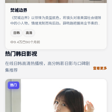
焚城边界
《焚城边界》以惊悚为类型底色，将镜头对准美国社会缝隙
中的小人物，情绪克制而有后劲。薛晓路把握商业节奏的同
时保留人物弧光，高潮戏信息密度高但不显凌乱。于和伟与
日韩
高清
河正宇的对手戏构成全片情感锚点，王景春则以细节塑造推
动谜题层层揭开。整体完成度较高，适合周末一口气追完。
9.4万
90个月前
热门韩日影视
在线日韩高清热播榜，高分韩影日影与口碑剧
查看更多
集推荐
热门