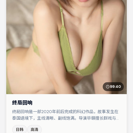
99:40
终局回响
终局回响是一部2020年前后完成的科幻作品，故事发生在
泰国语境下，主线清晰、副线饱满。导演毕赣擅长群戏与空
间压迫感，本片在视听语言上与题材形成互文。章子怡在片
日韩
高清
中承担叙事驱动，任素汐、周冬雨分别提供反差与喜剧/悬