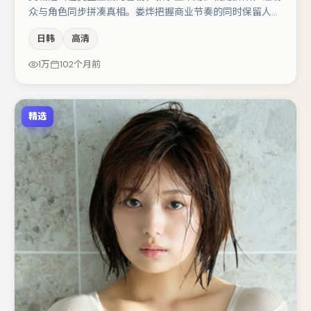
众与角色同步拼凑真相。娄烨把握商业节奏的同时保留人物
弧光，高潮戏信息密度高但不显凌乱。廖凡与段奕宏的对手
日韩
高清
戏构成全片情感锚点，刘亦菲则以细节塑造推动谜题层层揭
开。节奏紧凑、反转有度，值得列入片单。
1万
102个月前
精选