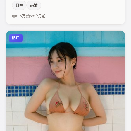
空间压迫感，本片在视听语言上与题材形成互文。白宇与于
日韩
高清
和伟的对手戏构成全片情感锚点，易烊千玺则以细节塑造推
动谜题层层揭开。整体完成度较高，适合周末一口气追完。
9.6万
35个月前
热门