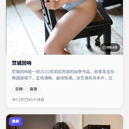
99:49
焚城回响
焚城回响是一部2022年前后完成的战争作品，故事发生在
韩国语境下，主线清晰、副线饱满。张艺谋执导本片，在场
面调度与表演节奏上保持一贯作者性，关键场次留白得当。
日韩
高清
赵丽颖在片中承担叙事驱动，于和伟、马丽分别提供反差与
喜剧/悬疑调剂（视场次而定）。节奏紧凑、反转有度，值
7.3万
50个月前
得列入片单。
最新