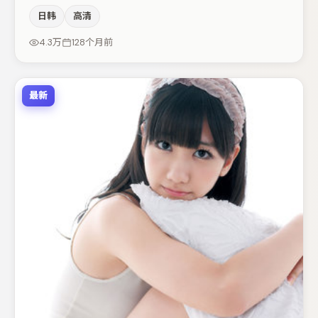
演节奏上保持一贯作者性，关键场次留白得当。主演阵容包
日韩
高清
括弗洛伦丝·皮尤、汤唯、肖央等，角色动机前后呼应，适
合喜欢抠台词与伏笔的观众。若你偏爱强类型与清晰主线，
4.3万
128个月前
这部作品值得关注。
最新