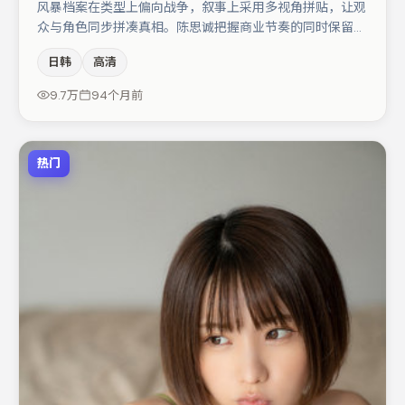
风暴档案在类型上偏向战争，叙事上采用多视角拼贴，让观
众与角色同步拼凑真相。陈思诚把握商业节奏的同时保留人
物弧光，高潮戏信息密度高但不显凌乱。主演阵容包括章子
日韩
高清
怡、周迅、亚当·德赖弗等，角色动机前后呼应，适合喜欢
抠台词与伏笔的观众。节奏紧凑、反转有度，值得列入片
9.7万
94个月前
单。
热门