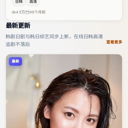
日韩
高清
伟、白宇、菅田将晖等，角色动机前后呼应，适合喜欢抠台
词与伏笔的观众。节奏紧凑、反转有度，值得列入片单。
4.5万
99个月前
最新更新
韩剧日剧与韩日综艺同步上新，在线日韩高清
查看更多
追剧不落后
最新