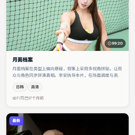
99:20
月面档案
月面档案在类型上偏向悬疑，叙事上采用多视角拼贴，让观
众与角色同步拼凑真相。李安执导本片，在场面调度与表演
节奏上保持一贯作者性，关键场次留白得当。主演阵容包括
日韩
高清
段奕宏、张子枫、蒋奇明等，角色动机前后呼应，适合喜欢
抠台词与伏笔的观众。整体完成度较高，适合周末一口气追
7.1万
17个月前
完。
最新