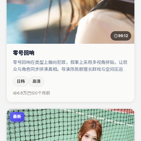
99:12
零号回响
零号回响在类型上偏向犯罪，叙事上采用多视角拼贴，让观
众与角色同步拼凑真相。导演陈凯歌擅长群戏与空间压迫
感，本片在视听语言上与题材形成互文。张颂文与胡歌的对
日韩
高清
手戏构成全片情感锚点，弗洛伦丝·皮尤则以细节塑造推动
谜题层层揭开。若你偏爱强类型与清晰主线，这部作品值得
6.8万
120个月前
关注。
最新