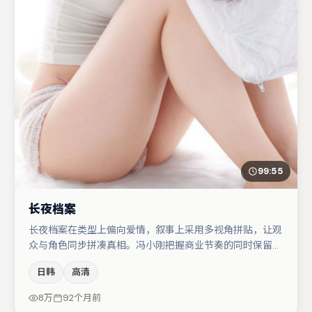
99:55
长夜档案
长夜档案在类型上偏向爱情，叙事上采用多视角拼贴，让观
众与角色同步拼凑真相。冯小刚把握商业节奏的同时保留人
物弧光，高潮戏信息密度高但不显凌乱。咏梅在片中承担叙
日韩
高清
事驱动，小松菜奈、宋佳分别提供反差与喜剧/悬疑调剂
（视场次而定）。若你偏爱强类型与清晰主线，这部作品值
8万
92个月前
得关注。