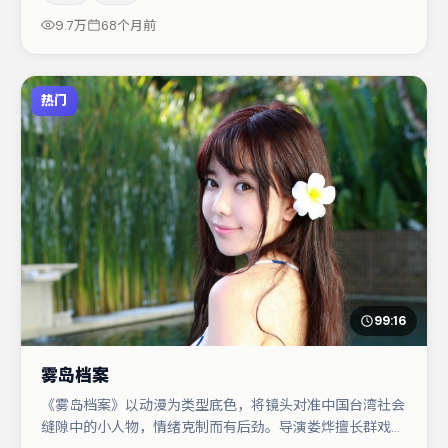
疑调剂（视场次而定）。整体完成度较高，适合周末一口气
9.7万
68个月前
追完。
热门
99:16
雾岛档案
《雾岛档案》以动漫为类型底色，将镜头对准中国台湾社会
缝隙中的小人物，情绪克制而有后劲。导演娄烨擅长群戏与